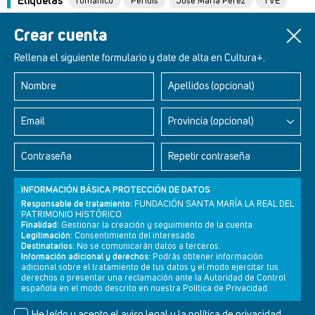
Etiquetas
románico
Peridis
José María Pérez
TVE
arte
historia
patrimonio
Crear cuenta
Rellena el siguiente formulario y date de alta en Cultura+.
Nombre
Apellidos (opcional)
Retablos Renacentistas Este de León
Email
Provincia (opcional)
Contraseña
Repetir contraseña
INFORMACIÓN BÁSICA PROTECCIÓN DE DATOS
Responsable de tratamiento:
FUNDACIÓN SANTA MARÍA LA REAL DEL
PATRIMONIO HISTÓRICO.
Finalidad:
Gestionar la creación y seguimiento de la cuenta.
Legitimación:
Consentimiento del interesado.
Destinatarios:
No se comunicarán datos a terceros.
Información adicional y derechos:
Podrás obtener información
adicional sobre el tratamiento de tus datos y el modo ejercitar tus
derechos o presentar una reclamación ante la Autoridad de Control
Newsletter
Aviso legal
Política de privacidad
Política de cookies
española en el modo descrito en nuestra Política de Privacidad.