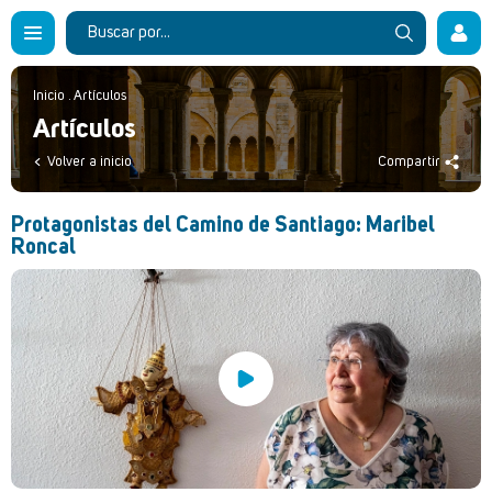
Inicio
.
Artículos
Artículos
Volver a inicio
Compartir
Protagonistas del Camino de Santiago: Maribel
Roncal