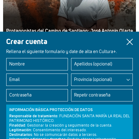
Protagonistas del Camino de Santiago: José Antonio Olarte
Crear cuenta
Rellena el siguiente formulario y date de alta en Cultura+.
Nombre
Apellidos (opcional)
Retablos Renacentistas Este de León
Email
Provincia (opcional)
Contraseña
Repetir contraseña
INFORMACIÓN BÁSICA PROTECCIÓN DE DATOS
Responsable de tratamiento:
FUNDACIÓN SANTA MARÍA LA REAL DEL
PATRIMONIO HISTÓRICO.
Finalidad:
Gestionar la creación y seguimiento de la cuenta.
Legitimación:
Consentimiento del interesado.
Destinatarios:
No se comunicarán datos a terceros.