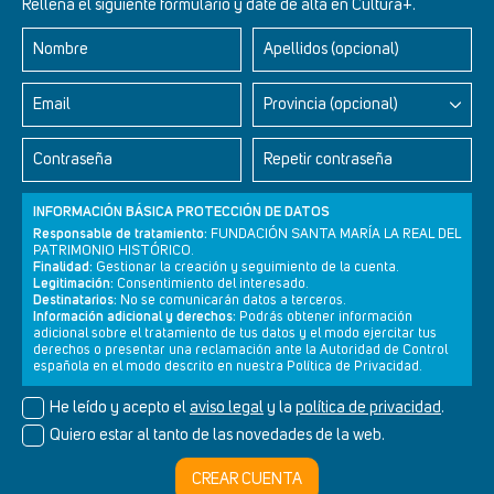
Rellena el siguiente formulario y date de alta en Cultura+.
Nombre
Apellidos (opcional)
Retablos Renacentistas Este de León
Email
Provincia (opcional)
Contraseña
Repetir contraseña
INFORMACIÓN BÁSICA PROTECCIÓN DE DATOS
Responsable de tratamiento:
FUNDACIÓN SANTA MARÍA LA REAL DEL
PATRIMONIO HISTÓRICO.
Finalidad:
Gestionar la creación y seguimiento de la cuenta.
Legitimación:
Consentimiento del interesado.
Destinatarios:
No se comunicarán datos a terceros.
Información adicional y derechos:
Podrás obtener información
adicional sobre el tratamiento de tus datos y el modo ejercitar tus
derechos o presentar una reclamación ante la Autoridad de Control
Newsletter
Aviso legal
Política de privacidad
Política de cookies
española en el modo descrito en nuestra Política de Privacidad.
He leído y acepto el
aviso legal
y la
política de privacidad
.
Quiero estar al tanto de las novedades de la web.
© Cultura+ 2026. Todos los derechos reservados
CREAR CUENTA
Diseño web SGM