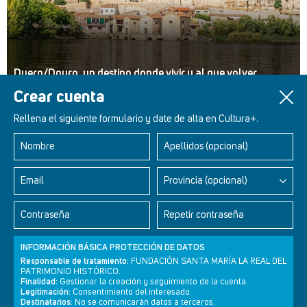
Duero/Douro, un destino donde vivir y al que volver
Crear cuenta
Rellena el siguiente formulario y date de alta en Cultura+.
Nombre
Apellidos (opcional)
Retablos Renacentistas Este de León
Email
Provincia (opcional)
Contraseña
Repetir contraseña
INFORMACIÓN BÁSICA PROTECCIÓN DE DATOS
Responsable de tratamiento:
FUNDACIÓN SANTA MARÍA LA REAL DEL
PATRIMONIO HISTÓRICO.
Finalidad:
Gestionar la creación y seguimiento de la cuenta.
Legitimación:
Consentimiento del interesado.
Destinatarios:
No se comunicarán datos a terceros.