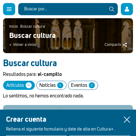
Inicio
.
Buscar cultura
Buscar cultura
Volver a inicio
Compartir
Buscar cultura
Resultados para:
el-campillo
Artículos
Noticias
Eventos
0
0
0
Lo sentimos, no hemos encontrado nada.
Crear cuenta
Retablos Renacentistas Este de León
Rellena el siguiente formulario y date de alta en Cultura+.