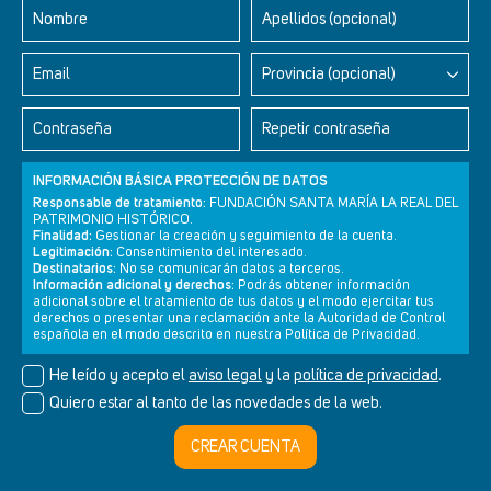
Nombre
Apellidos (opcional)
Email
Provincia (opcional)
Contraseña
Repetir contraseña
INFORMACIÓN BÁSICA PROTECCIÓN DE DATOS
Responsable de tratamiento:
FUNDACIÓN SANTA MARÍA LA REAL DEL
PATRIMONIO HISTÓRICO.
Finalidad:
Gestionar la creación y seguimiento de la cuenta.
Legitimación:
Consentimiento del interesado.
Newsletter
Aviso legal
Política de privacidad
Política de cookies
Destinatarios:
No se comunicarán datos a terceros.
Información adicional y derechos:
Podrás obtener información
adicional sobre el tratamiento de tus datos y el modo ejercitar tus
derechos o presentar una reclamación ante la Autoridad de Control
española en el modo descrito en nuestra Política de Privacidad.
© Cultura+ 2026. Todos los derechos reservados
He leído y acepto el
aviso legal
y la
política de privacidad
.
Diseño web SGM
Quiero estar al tanto de las novedades de la web.
CREAR CUENTA