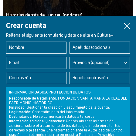
Historias detrás de... un rey (podcast)
Crear cuenta
Rellena el siguiente formulario y date de alta en Cultura+.
Nombre
Apellidos (opcional)
Retablos Renacentistas Este de León
Email
Provincia (opcional)
Contraseña
Repetir contraseña
INFORMACIÓN BÁSICA PROTECCIÓN DE DATOS
Responsable de tratamiento:
FUNDACIÓN SANTA MARÍA LA REAL DEL
PATRIMONIO HISTÓRICO.
Finalidad:
Gestionar la creación y seguimiento de la cuenta.
Legitimación:
Consentimiento del interesado.
Destinatarios:
No se comunicarán datos a terceros.
Información adicional y derechos:
Podrás obtener información
adicional sobre el tratamiento de tus datos y el modo ejercitar tus
derechos o presentar una reclamación ante la Autoridad de Control
Newsletter
Aviso legal
Política de privacidad
Política de cookies
española en el modo descrito en nuestra Política de Privacidad.