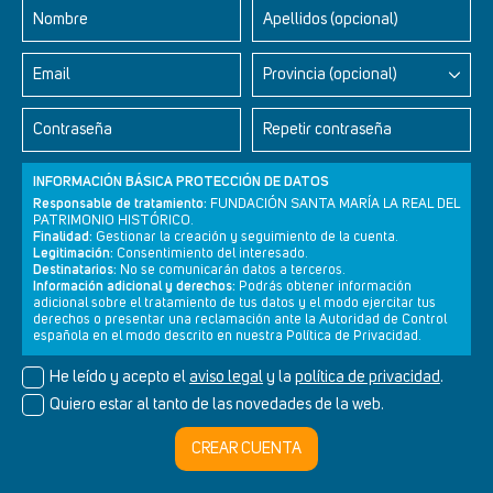
Nombre
Apellidos (opcional)
Email
Provincia (opcional)
Contraseña
Repetir contraseña
INFORMACIÓN BÁSICA PROTECCIÓN DE DATOS
Responsable de tratamiento:
FUNDACIÓN SANTA MARÍA LA REAL DEL
PATRIMONIO HISTÓRICO.
Finalidad:
Gestionar la creación y seguimiento de la cuenta.
Legitimación:
Consentimiento del interesado.
Newsletter
Aviso legal
Política de privacidad
Política de cookies
Destinatarios:
No se comunicarán datos a terceros.
Información adicional y derechos:
Podrás obtener información
adicional sobre el tratamiento de tus datos y el modo ejercitar tus
derechos o presentar una reclamación ante la Autoridad de Control
española en el modo descrito en nuestra Política de Privacidad.
© Cultura+ 2026. Todos los derechos reservados
He leído y acepto el
aviso legal
y la
política de privacidad
.
Diseño web SGM
Quiero estar al tanto de las novedades de la web.
CREAR CUENTA