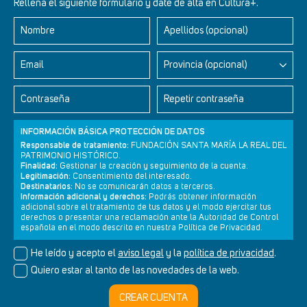
Rellena el siguiente formulario y date de alta en Cultura+.
Nombre
Apellidos (opcional)
Retablos Renacentistas Este de León
Email
Provincia (opcional)
Contraseña
Repetir contraseña
INFORMACIÓN BÁSICA PROTECCIÓN DE DATOS
Responsable de tratamiento:
FUNDACIÓN SANTA MARÍA LA REAL DEL
PATRIMONIO HISTÓRICO.
Finalidad:
Gestionar la creación y seguimiento de la cuenta.
Legitimación:
Consentimiento del interesado.
Destinatarios:
No se comunicarán datos a terceros.
Información adicional y derechos:
Podrás obtener información
adicional sobre el tratamiento de tus datos y el modo ejercitar tus
derechos o presentar una reclamación ante la Autoridad de Control
Newsletter
Aviso legal
Política de privacidad
Política de cookies
española en el modo descrito en nuestra Política de Privacidad.
He leído y acepto el
aviso legal
y la
política de privacidad
.
Quiero estar al tanto de las novedades de la web.
© Cultura+ 2026. Todos los derechos reservados
CREAR CUENTA
Diseño web SGM