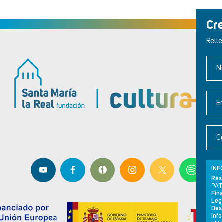
Cr
Relle
N
E
C
INF
Res
PAT
Fina
Leg
Dest
Inf