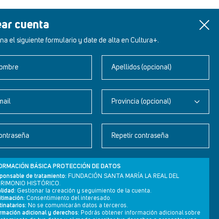
ear cuenta
na el siguiente formulario y date de alta en Cultura+.
ombre
Apellidos (opcional)
mail
Provincia (opcional)
Newsletter
ontraseña
Repetir contraseña
Aviso legal
Política de privacidad
ORMACIÓN BÁSICA PROTECCIÓN DE DATOS
Política de cookies
ponsable de tratamiento:
FUNDACIÓN SANTA MARÍA LA REAL DEL
RIMONIO HISTÓRICO.
lidad:
Gestionar la creación y seguimiento de la cuenta.
itimación:
Consentimiento del interesado.
inatarios:
No se comunicarán datos a terceros.
ormación adicional y derechos:
Podrás obtener información adicional sobre