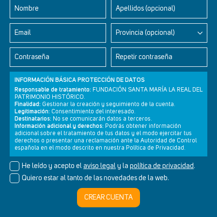
Nombre
Apellidos (opcional)
Email
Provincia (opcional)
Contraseña
Repetir contraseña
INFORMACIÓN BÁSICA PROTECCIÓN DE DATOS
Responsable de tratamiento:
FUNDACIÓN SANTA MARÍA LA REAL DEL
PATRIMONIO HISTÓRICO.
Finalidad:
Gestionar la creación y seguimiento de la cuenta.
Legitimación:
Consentimiento del interesado.
Newsletter
Aviso legal
Política de privacidad
Política de cookies
Destinatarios:
No se comunicarán datos a terceros.
Información adicional y derechos:
Podrás obtener información
adicional sobre el tratamiento de tus datos y el modo ejercitar tus
derechos o presentar una reclamación ante la Autoridad de Control
española en el modo descrito en nuestra Política de Privacidad.
© Cultura+ 2026. Todos los derechos reservados
He leído y acepto el
aviso legal
y la
política de privacidad
.
Diseño web SGM
Quiero estar al tanto de las novedades de la web.
CREAR CUENTA