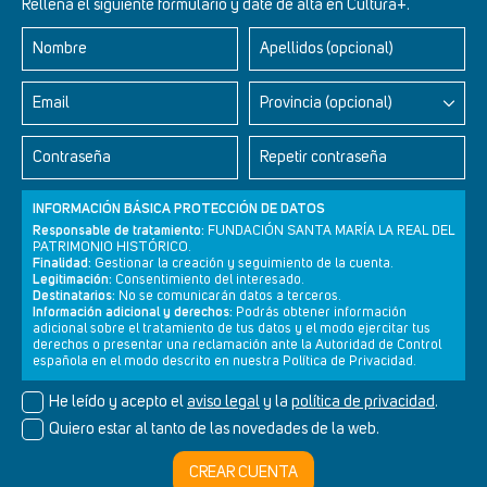
Rellena el siguiente formulario y date de alta en Cultura+.
Nombre
Apellidos (opcional)
Retablos Renacentistas Este de León
Email
Provincia (opcional)
Contraseña
Repetir contraseña
INFORMACIÓN BÁSICA PROTECCIÓN DE DATOS
Responsable de tratamiento:
FUNDACIÓN SANTA MARÍA LA REAL DEL
PATRIMONIO HISTÓRICO.
Finalidad:
Gestionar la creación y seguimiento de la cuenta.
Legitimación:
Consentimiento del interesado.
Destinatarios:
No se comunicarán datos a terceros.
Información adicional y derechos:
Podrás obtener información
adicional sobre el tratamiento de tus datos y el modo ejercitar tus
derechos o presentar una reclamación ante la Autoridad de Control
Newsletter
Aviso legal
Política de privacidad
Política de cookies
española en el modo descrito en nuestra Política de Privacidad.
He leído y acepto el
aviso legal
y la
política de privacidad
.
Quiero estar al tanto de las novedades de la web.
© Cultura+ 2026. Todos los derechos reservados
CREAR CUENTA
Diseño web SGM