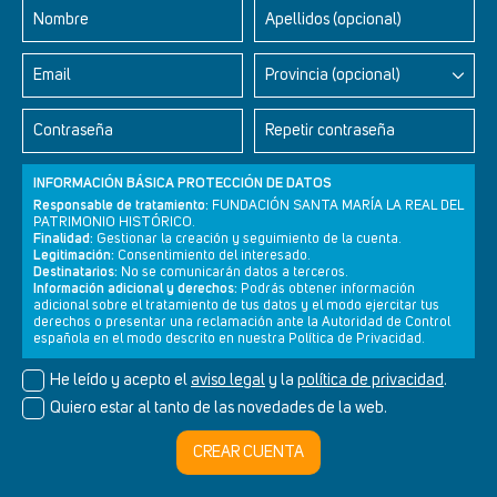
Nombre
Apellidos (opcional)
Email
Provincia (opcional)
Contraseña
Repetir contraseña
INFORMACIÓN BÁSICA PROTECCIÓN DE DATOS
Responsable de tratamiento:
FUNDACIÓN SANTA MARÍA LA REAL DEL
PATRIMONIO HISTÓRICO.
Finalidad:
Gestionar la creación y seguimiento de la cuenta.
Legitimación:
Consentimiento del interesado.
Newsletter
Aviso legal
Política de privacidad
Política de cookies
Destinatarios:
No se comunicarán datos a terceros.
Información adicional y derechos:
Podrás obtener información
adicional sobre el tratamiento de tus datos y el modo ejercitar tus
derechos o presentar una reclamación ante la Autoridad de Control
española en el modo descrito en nuestra Política de Privacidad.
© Cultura+ 2026. Todos los derechos reservados
He leído y acepto el
aviso legal
y la
política de privacidad
.
Diseño web SGM
Quiero estar al tanto de las novedades de la web.
CREAR CUENTA