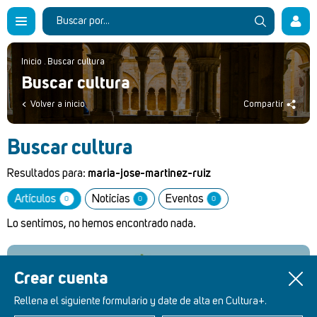
Inicio
.
Buscar cultura
Buscar cultura
Volver a inicio
Compartir
Buscar cultura
Resultados para:
maria-jose-martinez-ruiz
Artículos
Noticias
Eventos
0
0
0
Lo sentimos, no hemos encontrado nada.
Crear cuenta
Retablos Renacentistas Este de León
Rellena el siguiente formulario y date de alta en Cultura+.