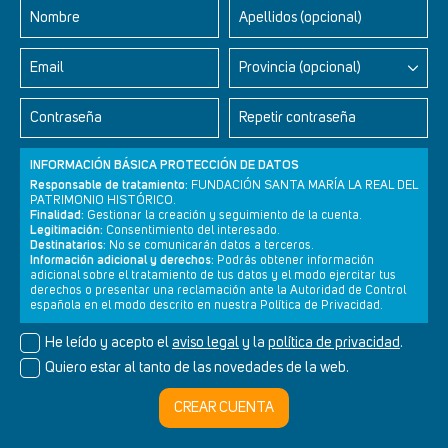
Nombre
Apellidos (opcional)
Email
Provincia (opcional)
Contraseña
Repetir contraseña
INFORMACIÓN BÁSICA PROTECCIÓN DE DATOS
Responsable de tratamiento:
FUNDACIÓN SANTA MARÍA LA REAL DEL
PATRIMONIO HISTÓRICO.
Finalidad:
Gestionar la creación y seguimiento de la cuenta.
Legitimación:
Consentimiento del interesado.
Newsletter
Aviso legal
Política de privacidad
Política de cookies
Destinatarios:
No se comunicarán datos a terceros.
Información adicional y derechos:
Podrás obtener información
adicional sobre el tratamiento de tus datos y el modo ejercitar tus
derechos o presentar una reclamación ante la Autoridad de Control
española en el modo descrito en nuestra Política de Privacidad.
© Cultura+ 2026. Todos los derechos reservados
He leído y acepto el
aviso legal
y la
política de privacidad
.
Diseño web SGM
Quiero estar al tanto de las novedades de la web.
CREAR CUENTA