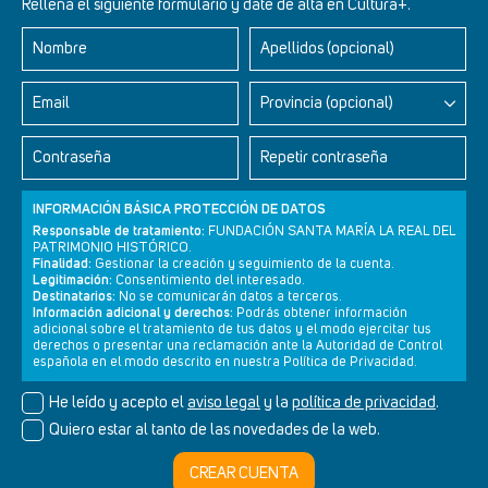
Rellena el siguiente formulario y date de alta en Cultura+.
Nombre
Apellidos (opcional)
Retablos Renacentistas Este de León
Email
Provincia (opcional)
Contraseña
Repetir contraseña
INFORMACIÓN BÁSICA PROTECCIÓN DE DATOS
Responsable de tratamiento:
FUNDACIÓN SANTA MARÍA LA REAL DEL
PATRIMONIO HISTÓRICO.
Finalidad:
Gestionar la creación y seguimiento de la cuenta.
Legitimación:
Consentimiento del interesado.
Destinatarios:
No se comunicarán datos a terceros.
Información adicional y derechos:
Podrás obtener información
adicional sobre el tratamiento de tus datos y el modo ejercitar tus
derechos o presentar una reclamación ante la Autoridad de Control
Newsletter
Aviso legal
Política de privacidad
Política de cookies
española en el modo descrito en nuestra Política de Privacidad.
He leído y acepto el
aviso legal
y la
política de privacidad
.
Quiero estar al tanto de las novedades de la web.
© Cultura+ 2026. Todos los derechos reservados
CREAR CUENTA
Diseño web SGM