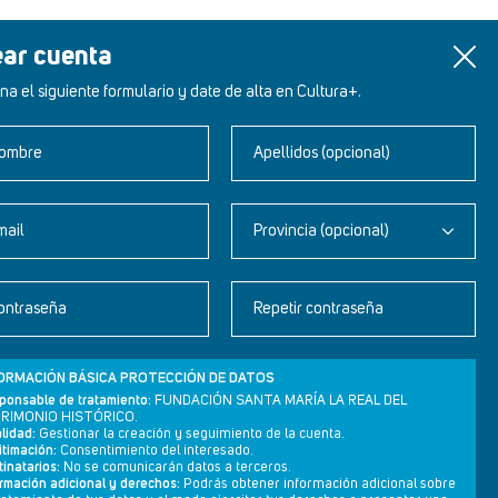
ear cuenta
na el siguiente formulario y date de alta en Cultura+.
ombre
Apellidos (opcional)
mail
Provincia (opcional)
Newsletter
ontraseña
Repetir contraseña
Aviso legal
Política de privacidad
ORMACIÓN BÁSICA PROTECCIÓN DE DATOS
Política de cookies
ponsable de tratamiento:
FUNDACIÓN SANTA MARÍA LA REAL DEL
RIMONIO HISTÓRICO.
lidad:
Gestionar la creación y seguimiento de la cuenta.
itimación:
Consentimiento del interesado.
inatarios:
No se comunicarán datos a terceros.
ormación adicional y derechos:
Podrás obtener información adicional sobre