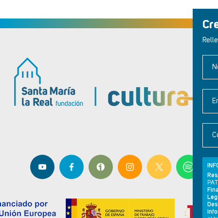
Cr
Relle
N
E
C
INF
Res
PAT
Fina
Leg
Dest
Inf