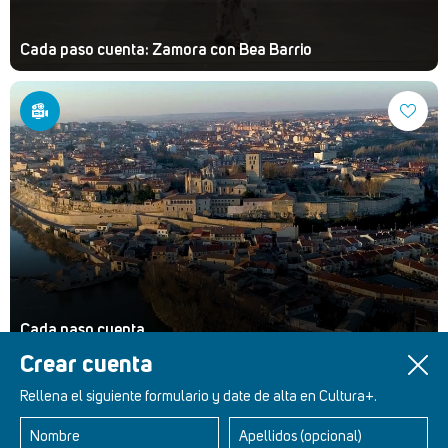
Cada paso cuenta: Zamora con Bea Barrio
Cada paso cuenta
Crear cuenta
Rellena el siguiente formulario y date de alta en Cultura+.
Nombre
Apellidos (opcional)
Retablos Renacentistas Este de León