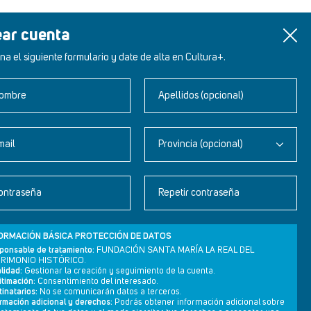
ear cuenta
na el siguiente formulario y date de alta en Cultura+.
ombre
Apellidos (opcional)
mail
Provincia (opcional)
Newsletter
ontraseña
Repetir contraseña
Aviso legal
Política de privacidad
ORMACIÓN BÁSICA PROTECCIÓN DE DATOS
Política de cookies
ponsable de tratamiento:
FUNDACIÓN SANTA MARÍA LA REAL DEL
RIMONIO HISTÓRICO.
lidad:
Gestionar la creación y seguimiento de la cuenta.
itimación:
Consentimiento del interesado.
inatarios:
No se comunicarán datos a terceros.
ormación adicional y derechos:
Podrás obtener información adicional sobre