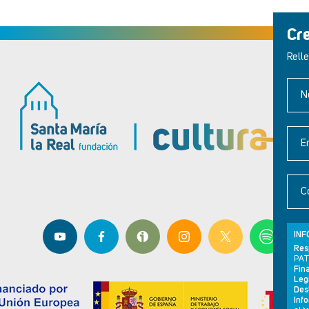
Cr
Relle
N
E
C
INF
Res
PAT
Fina
Leg
Dest
Inf