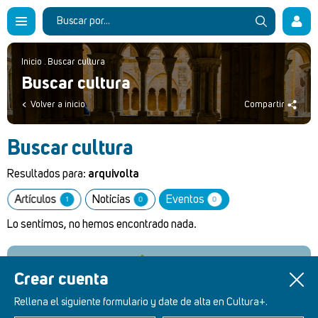
Inicio
.
Buscar cultura
Buscar cultura
Volver a inicio
Compartir
Buscar cultura
Resultados para:
arquivolta
Artículos
Noticias
Eventos
1
0
0
Lo sentimos, no hemos encontrado nada.
Crear cuenta
Retablos Renacentistas Este de León
Rellena el siguiente formulario y date de alta en Cultura+.