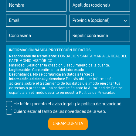
Nombre
Apellidos (opcional)
Email
Provincia (opcional)
Contraseña
Repetir contraseña
INFORMACIÓN BÁSICA PROTECCIÓN DE DATOS
Responsable de tratamiento:
FUNDACIÓN SANTA MARÍA LA REAL DEL
PATRIMONIO HISTÓRICO.
Finalidad:
Gestionar la creación y seguimiento de la cuenta.
Legitimación:
Consentimiento del interesado.
Newsletter
Aviso legal
Política de privacidad
Política de cookies
Destinatarios:
No se comunicarán datos a terceros.
Información adicional y derechos:
Podrás obtener información
adicional sobre el tratamiento de tus datos y el modo ejercitar tus
derechos o presentar una reclamación ante la Autoridad de Control
española en el modo descrito en nuestra Política de Privacidad.
© Cultura+ 2026. Todos los derechos reservados
He leído y acepto el
aviso legal
y la
política de privacidad
.
Diseño web SGM
Quiero estar al tanto de las novedades de la web.
CREAR CUENTA