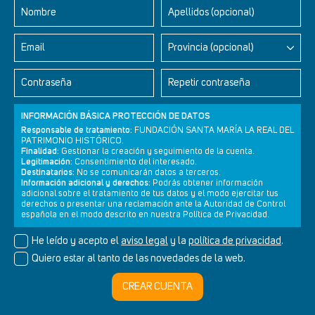
Nombre
Apellidos (opcional)
Email
Provincia (opcional)
Contraseña
Repetir contraseña
INFORMACIÓN BÁSICA PROTECCIÓN DE DATOS
Responsable de tratamiento:
FUNDACIÓN SANTA MARÍA LA REAL DEL
PATRIMONIO HISTÓRICO.
Finalidad:
Gestionar la creación y seguimiento de la cuenta.
Legitimación:
Consentimiento del interesado.
Newsletter
Aviso legal
Política de privacidad
Política de cookies
Destinatarios:
No se comunicarán datos a terceros.
Información adicional y derechos:
Podrás obtener información
adicional sobre el tratamiento de tus datos y el modo ejercitar tus
derechos o presentar una reclamación ante la Autoridad de Control
española en el modo descrito en nuestra Política de Privacidad.
© Cultura+ 2026. Todos los derechos reservados
He leído y acepto el
aviso legal
y la
política de privacidad
.
Diseño web SGM
Quiero estar al tanto de las novedades de la web.
CREAR CUENTA