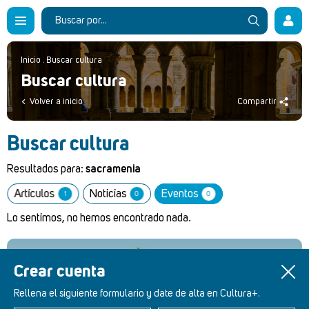
Inicio
.
Buscar cultura
Buscar cultura
Volver a inicio
Compartir
Buscar cultura
Resultados para:
sacramenia
Artículos
Noticias
Eventos
1
0
0
Lo sentimos, no hemos encontrado nada.
Crear cuenta
Retablos Renacentistas Este de León
Rellena el siguiente formulario y date de alta en Cultura+.