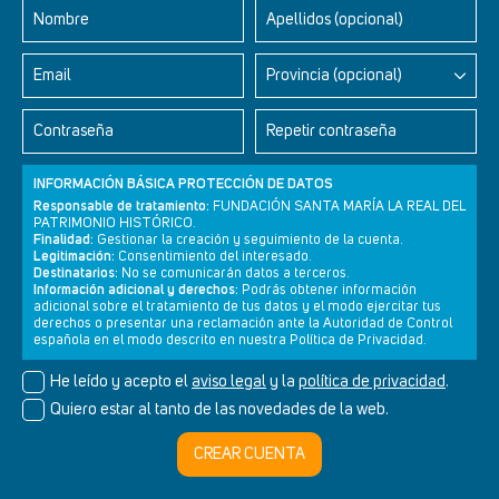
Nombre
Apellidos (opcional)
Email
Provincia (opcional)
Contraseña
Repetir contraseña
INFORMACIÓN BÁSICA PROTECCIÓN DE DATOS
Responsable de tratamiento:
FUNDACIÓN SANTA MARÍA LA REAL DEL
PATRIMONIO HISTÓRICO.
Finalidad:
Gestionar la creación y seguimiento de la cuenta.
Legitimación:
Consentimiento del interesado.
Newsletter
Aviso legal
Política de privacidad
Política de cookies
Destinatarios:
No se comunicarán datos a terceros.
Información adicional y derechos:
Podrás obtener información
adicional sobre el tratamiento de tus datos y el modo ejercitar tus
derechos o presentar una reclamación ante la Autoridad de Control
española en el modo descrito en nuestra Política de Privacidad.
© Cultura+ 2026. Todos los derechos reservados
He leído y acepto el
aviso legal
y la
política de privacidad
.
Diseño web SGM
Quiero estar al tanto de las novedades de la web.
CREAR CUENTA