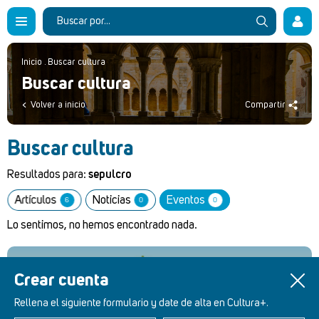
Inicio
.
Buscar cultura
Buscar cultura
Volver a inicio
Compartir
Buscar cultura
Resultados para:
sepulcro
Artículos
Noticias
Eventos
6
0
0
Lo sentimos, no hemos encontrado nada.
Crear cuenta
Retablos Renacentistas Este de León
Rellena el siguiente formulario y date de alta en Cultura+.