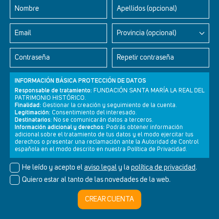
Nombre
Apellidos (opcional)
Email
Provincia (opcional)
Contraseña
Repetir contraseña
INFORMACIÓN BÁSICA PROTECCIÓN DE DATOS
Responsable de tratamiento:
FUNDACIÓN SANTA MARÍA LA REAL DEL
PATRIMONIO HISTÓRICO.
Finalidad:
Gestionar la creación y seguimiento de la cuenta.
Legitimación:
Consentimiento del interesado.
Newsletter
Aviso legal
Política de privacidad
Política de cookies
Destinatarios:
No se comunicarán datos a terceros.
Información adicional y derechos:
Podrás obtener información
adicional sobre el tratamiento de tus datos y el modo ejercitar tus
derechos o presentar una reclamación ante la Autoridad de Control
española en el modo descrito en nuestra Política de Privacidad.
© Cultura+ 2026. Todos los derechos reservados
He leído y acepto el
aviso legal
y la
política de privacidad
.
Diseño web SGM
Quiero estar al tanto de las novedades de la web.
CREAR CUENTA