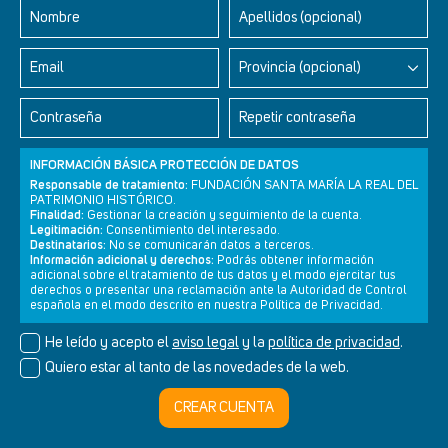
Nombre
Apellidos (opcional)
Email
Provincia (opcional)
Contraseña
Repetir contraseña
INFORMACIÓN BÁSICA PROTECCIÓN DE DATOS
Responsable de tratamiento:
FUNDACIÓN SANTA MARÍA LA REAL DEL
PATRIMONIO HISTÓRICO.
Finalidad:
Gestionar la creación y seguimiento de la cuenta.
Legitimación:
Consentimiento del interesado.
Newsletter
Aviso legal
Política de privacidad
Política de cookies
Destinatarios:
No se comunicarán datos a terceros.
Información adicional y derechos:
Podrás obtener información
adicional sobre el tratamiento de tus datos y el modo ejercitar tus
derechos o presentar una reclamación ante la Autoridad de Control
española en el modo descrito en nuestra Política de Privacidad.
© Cultura+ 2026. Todos los derechos reservados
He leído y acepto el
aviso legal
y la
política de privacidad
.
Diseño web SGM
Quiero estar al tanto de las novedades de la web.
CREAR CUENTA