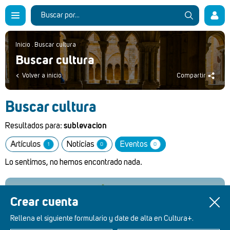
Inicio
.
Buscar cultura
Buscar cultura
Volver a inicio
Compartir
Buscar cultura
Resultados para:
sublevacion
Artículos
Noticias
Eventos
1
0
0
Lo sentimos, no hemos encontrado nada.
Crear cuenta
Retablos Renacentistas Este de León
Rellena el siguiente formulario y date de alta en Cultura+.