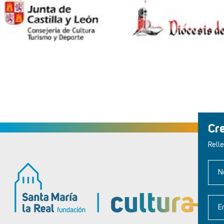
Cr
Relle
N
E