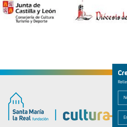
Cr
Relle
N
E