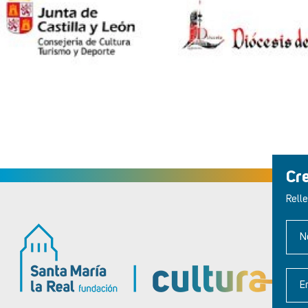
Cr
Relle
N
E