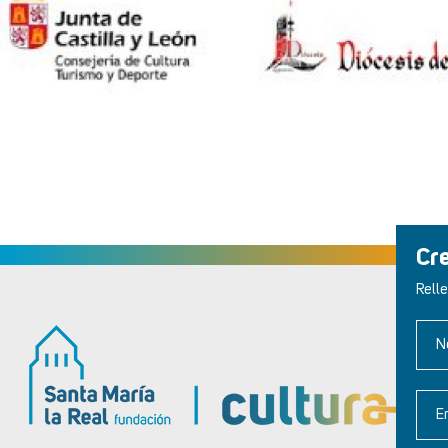
Cr
Relle
N
E