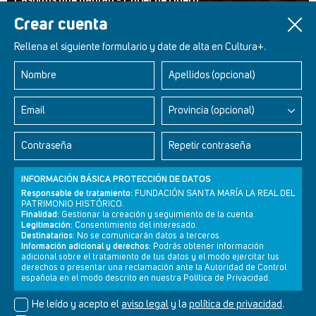
Castillos que hablan - Curiel de Duero
Crear cuenta
Rellena el siguiente formulario y date de alta en Cultura+.
Nombre
Apellidos (opcional)
Retablos Renacentistas Este de León
Email
Provincia (opcional)
Contraseña
Repetir contraseña
INFORMACIÓN BÁSICA PROTECCIÓN DE DATOS
Responsable de tratamiento:
FUNDACIÓN SANTA MARÍA LA REAL DEL
PATRIMONIO HISTÓRICO.
Finalidad:
Gestionar la creación y seguimiento de la cuenta.
Legitimación:
Consentimiento del interesado.
Destinatarios:
No se comunicarán datos a terceros.
Información adicional y derechos:
Podrás obtener información
adicional sobre el tratamiento de tus datos y el modo ejercitar tus
derechos o presentar una reclamación ante la Autoridad de Control
Newsletter
Aviso legal
Política de privacidad
Política de cookies
española en el modo descrito en nuestra Política de Privacidad.
He leído y acepto el
aviso legal
y la
política de privacidad
.