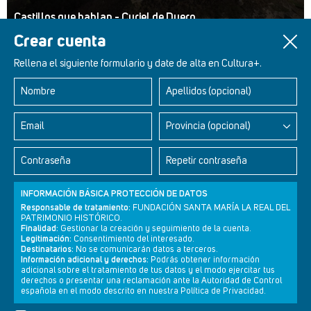
Castillos que hablan - Curiel de Duero
Crear cuenta
Rellena el siguiente formulario y date de alta en Cultura+.
Nombre
Apellidos (opcional)
Retablos Renacentistas Este de León
Email
Provincia (opcional)
Contraseña
Repetir contraseña
INFORMACIÓN BÁSICA PROTECCIÓN DE DATOS
Responsable de tratamiento:
FUNDACIÓN SANTA MARÍA LA REAL DEL
PATRIMONIO HISTÓRICO.
Finalidad:
Gestionar la creación y seguimiento de la cuenta.
Legitimación:
Consentimiento del interesado.
Destinatarios:
No se comunicarán datos a terceros.
Información adicional y derechos:
Podrás obtener información
adicional sobre el tratamiento de tus datos y el modo ejercitar tus
derechos o presentar una reclamación ante la Autoridad de Control
Newsletter
Aviso legal
Política de privacidad
Política de cookies
española en el modo descrito en nuestra Política de Privacidad.