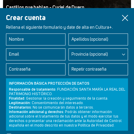
Castillos que hablan - Curiel de Duero
Crear cuenta
Rellena el siguiente formulario y date de alta en Cultura+.
Nombre
Apellidos (opcional)
Retablos Renacentistas Este de León
Email
Provincia (opcional)
Contraseña
Repetir contraseña
INFORMACIÓN BÁSICA PROTECCIÓN DE DATOS
Responsable de tratamiento:
FUNDACIÓN SANTA MARÍA LA REAL DEL
PATRIMONIO HISTÓRICO.
Finalidad:
Gestionar la creación y seguimiento de la cuenta.
Legitimación:
Consentimiento del interesado.
Destinatarios:
No se comunicarán datos a terceros.
Información adicional y derechos:
Podrás obtener información
adicional sobre el tratamiento de tus datos y el modo ejercitar tus
derechos o presentar una reclamación ante la Autoridad de Control
Newsletter
Aviso legal
Política de privacidad
Política de cookies
española en el modo descrito en nuestra Política de Privacidad.