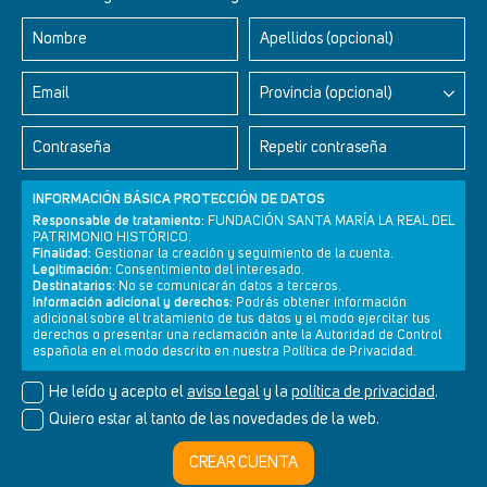
Nombre
Apellidos (opcional)
Retablos Renacentistas Este de León
Email
Provincia (opcional)
Contraseña
Repetir contraseña
INFORMACIÓN BÁSICA PROTECCIÓN DE DATOS
Responsable de tratamiento:
FUNDACIÓN SANTA MARÍA LA REAL DEL
PATRIMONIO HISTÓRICO.
Finalidad:
Gestionar la creación y seguimiento de la cuenta.
Legitimación:
Consentimiento del interesado.
Destinatarios:
No se comunicarán datos a terceros.
Información adicional y derechos:
Podrás obtener información
adicional sobre el tratamiento de tus datos y el modo ejercitar tus
derechos o presentar una reclamación ante la Autoridad de Control
Newsletter
Aviso legal
Política de privacidad
Política de cookies
española en el modo descrito en nuestra Política de Privacidad.
He leído y acepto el
aviso legal
y la
política de privacidad
.
Quiero estar al tanto de las novedades de la web.
© Cultura+ 2026. Todos los derechos reservados
CREAR CUENTA
Diseño web SGM