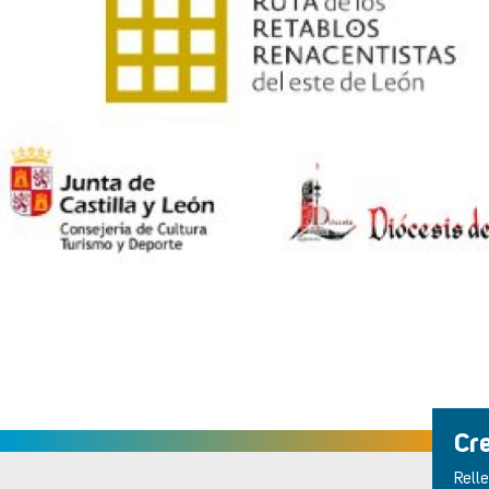
Cr
Relle