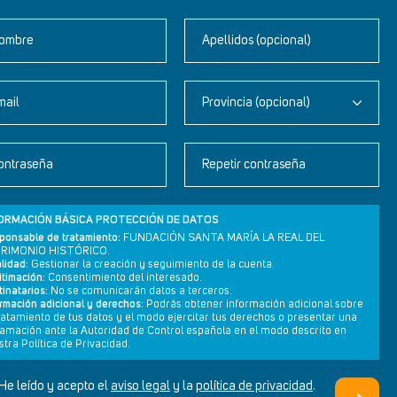
ombre
Apellidos (opcional)
mail
Provincia (opcional)
Newsletter
ontraseña
Repetir contraseña
Aviso legal
Política de privacidad
ORMACIÓN BÁSICA PROTECCIÓN DE DATOS
Política de cookies
ponsable de tratamiento:
FUNDACIÓN SANTA MARÍA LA REAL DEL
RIMONIO HISTÓRICO.
lidad:
Gestionar la creación y seguimiento de la cuenta.
itimación:
Consentimiento del interesado.
inatarios:
No se comunicarán datos a terceros.
ormación adicional y derechos:
Podrás obtener información adicional sobre
tratamiento de tus datos y el modo ejercitar tus derechos o presentar una
lamación ante la Autoridad de Control española en el modo descrito en
tra Política de Privacidad.
He leído y acepto el
aviso legal
y la
política de privacidad
.