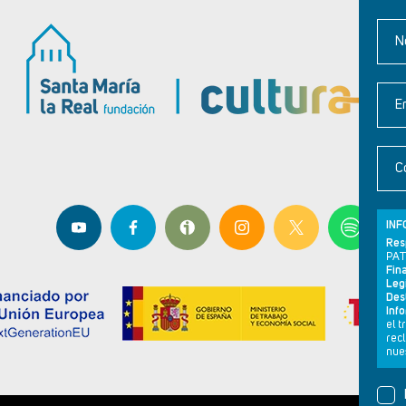
N
E
C
INF
Res
PAT
Fina
Leg
Dest
Inf
el 
rec
nues