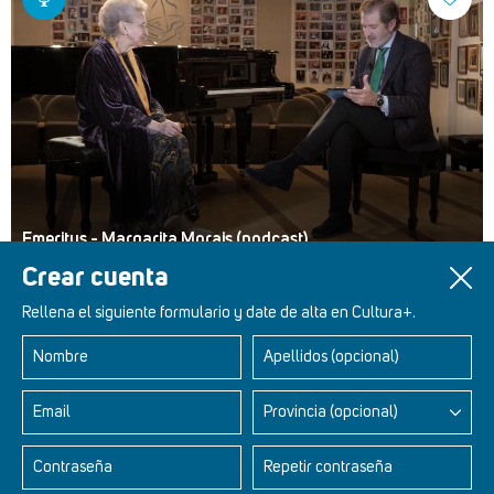
Emeritus - Margarita Morais (podcast)
Crear cuenta
Rellena el siguiente formulario y date de alta en Cultura+.
Nombre
Apellidos (opcional)
Retablos Renacentistas Este de León
Email
Provincia (opcional)
Contraseña
Repetir contraseña