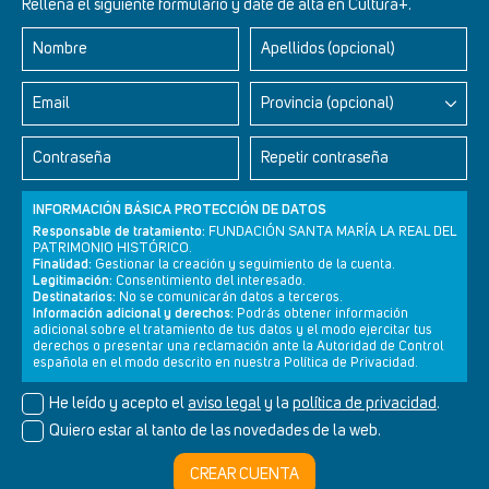
Rellena el siguiente formulario y date de alta en Cultura+.
Nombre
Apellidos (opcional)
Retablos Renacentistas Este de León
Email
Provincia (opcional)
Contraseña
Repetir contraseña
INFORMACIÓN BÁSICA PROTECCIÓN DE DATOS
Responsable de tratamiento:
FUNDACIÓN SANTA MARÍA LA REAL DEL
PATRIMONIO HISTÓRICO.
Finalidad:
Gestionar la creación y seguimiento de la cuenta.
Legitimación:
Consentimiento del interesado.
Destinatarios:
No se comunicarán datos a terceros.
Información adicional y derechos:
Podrás obtener información
adicional sobre el tratamiento de tus datos y el modo ejercitar tus
derechos o presentar una reclamación ante la Autoridad de Control
Newsletter
Aviso legal
Política de privacidad
Política de cookies
española en el modo descrito en nuestra Política de Privacidad.
He leído y acepto el
aviso legal
y la
política de privacidad
.
Quiero estar al tanto de las novedades de la web.
© Cultura+ 2026. Todos los derechos reservados
CREAR CUENTA
Diseño web SGM