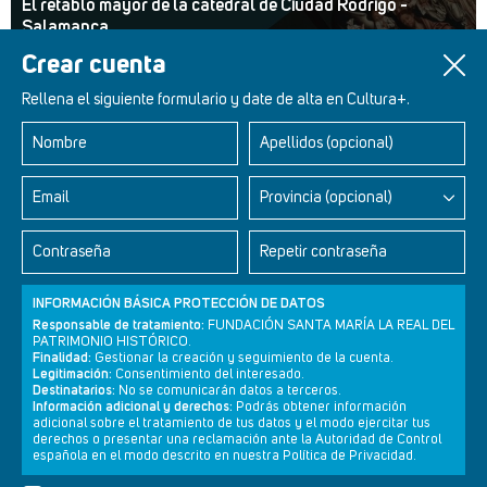
El retablo mayor de la catedral de Ciudad Rodrigo -
Salamanca
Crear cuenta
Rellena el siguiente formulario y date de alta en Cultura+.
Nombre
Apellidos (opcional)
Retablos Renacentistas Este de León
Email
Provincia (opcional)
Contraseña
Repetir contraseña
INFORMACIÓN BÁSICA PROTECCIÓN DE DATOS
Responsable de tratamiento:
FUNDACIÓN SANTA MARÍA LA REAL DEL
PATRIMONIO HISTÓRICO.
Finalidad:
Gestionar la creación y seguimiento de la cuenta.
Legitimación:
Consentimiento del interesado.
Destinatarios:
No se comunicarán datos a terceros.
Información adicional y derechos:
Podrás obtener información
adicional sobre el tratamiento de tus datos y el modo ejercitar tus
derechos o presentar una reclamación ante la Autoridad de Control
Newsletter
Aviso legal
Política de privacidad
Política de cookies
española en el modo descrito en nuestra Política de Privacidad.