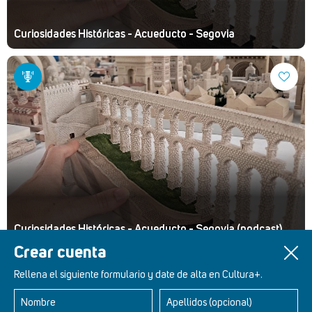
Curiosidades Históricas - Acueducto - Segovia
Curiosidades Históricas - Acueducto - Segovia (podcast)
Crear cuenta
Rellena el siguiente formulario y date de alta en Cultura+.
Nombre
Apellidos (opcional)
Retablos Renacentistas Este de León