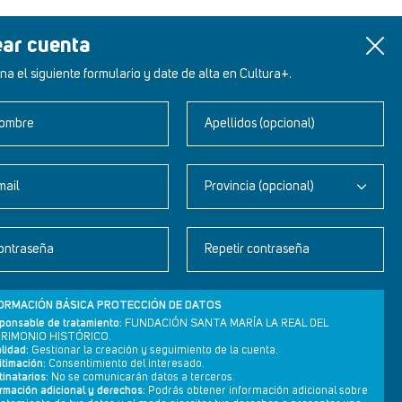
ear cuenta
na el siguiente formulario y date de alta en Cultura+.
ombre
Apellidos (opcional)
mail
Provincia (opcional)
Newsletter
ontraseña
Repetir contraseña
Aviso legal
Política de privacidad
ORMACIÓN BÁSICA PROTECCIÓN DE DATOS
Política de cookies
ponsable de tratamiento:
FUNDACIÓN SANTA MARÍA LA REAL DEL
RIMONIO HISTÓRICO.
lidad:
Gestionar la creación y seguimiento de la cuenta.
itimación:
Consentimiento del interesado.
inatarios:
No se comunicarán datos a terceros.
ormación adicional y derechos:
Podrás obtener información adicional sobre