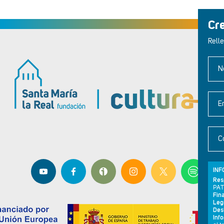
Cr
Relle
N
E
C
INF
Res
PAT
Fina
Leg
Dest
Inf