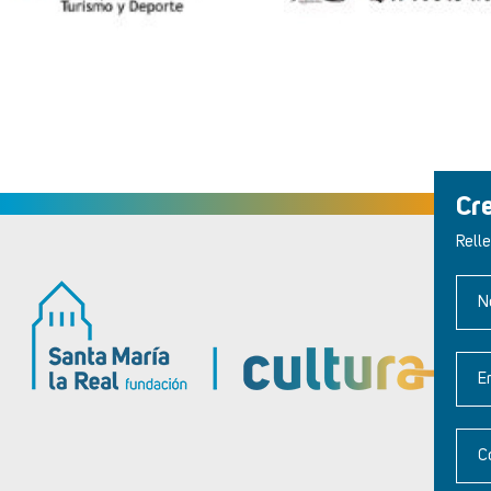
Cr
Relle
N
E
C