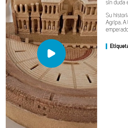
sin duda 
Su histor
Agripa. A 
emperador
Etiquet