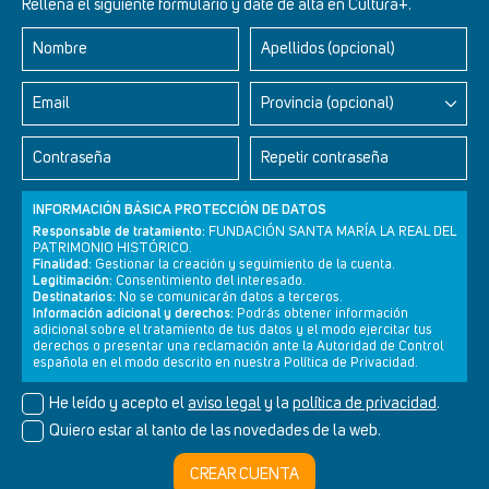
Rellena el siguiente formulario y date de alta en Cultura+.
Nombre
Apellidos (opcional)
Retablos Renacentistas Este de León
Email
Provincia (opcional)
Contraseña
Repetir contraseña
INFORMACIÓN BÁSICA PROTECCIÓN DE DATOS
Responsable de tratamiento:
FUNDACIÓN SANTA MARÍA LA REAL DEL
PATRIMONIO HISTÓRICO.
Finalidad:
Gestionar la creación y seguimiento de la cuenta.
Legitimación:
Consentimiento del interesado.
Destinatarios:
No se comunicarán datos a terceros.
Información adicional y derechos:
Podrás obtener información
adicional sobre el tratamiento de tus datos y el modo ejercitar tus
derechos o presentar una reclamación ante la Autoridad de Control
Newsletter
Aviso legal
Política de privacidad
Política de cookies
española en el modo descrito en nuestra Política de Privacidad.
He leído y acepto el
aviso legal
y la
política de privacidad
.
Quiero estar al tanto de las novedades de la web.
© Cultura+ 2026. Todos los derechos reservados
CREAR CUENTA
Diseño web SGM