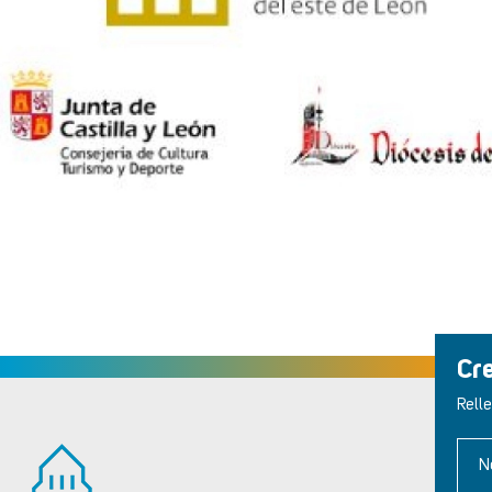
Cr
Relle
N