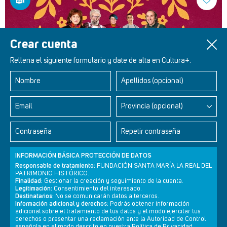
Crear cuenta
Rellena el siguiente formulario y date de alta en Cultura+.
Nombre
Apellidos (opcional)
Email
Provincia (opcional)
El folk de hoy - Centro Cerámico de Talavera
Contraseña
Repetir contraseña
INFORMACIÓN BÁSICA PROTECCIÓN DE DATOS
Responsable de tratamiento:
FUNDACIÓN SANTA MARÍA LA REAL DEL
PATRIMONIO HISTÓRICO.
Finalidad:
Gestionar la creación y seguimiento de la cuenta.
Legitimación:
Consentimiento del interesado.
Destinatarios:
No se comunicarán datos a terceros.
Información adicional y derechos:
Podrás obtener información
adicional sobre el tratamiento de tus datos y el modo ejercitar tus
derechos o presentar una reclamación ante la Autoridad de Control
Newsletter
Aviso legal
Política de privacidad
Política de cookies
española en el modo descrito en nuestra Política de Privacidad.