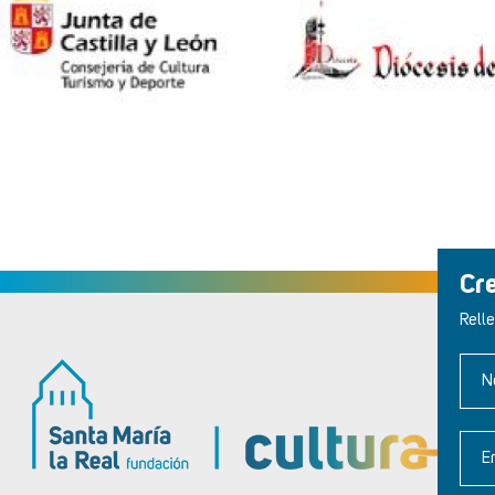
Cr
Relle
N
E