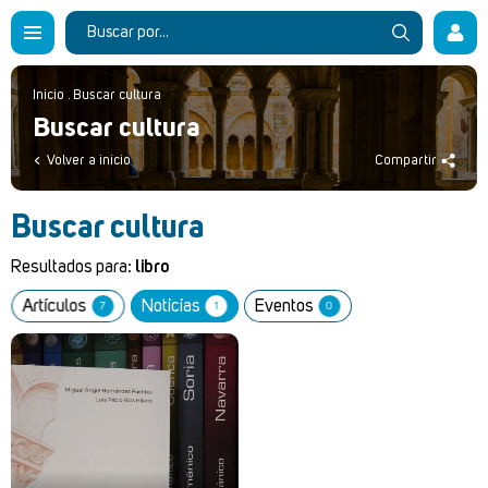
Inicio
.
Buscar cultura
Buscar cultura
Volver a inicio
Compartir
Buscar cultura
Resultados para:
libro
Artículos
Noticias
Eventos
7
1
0