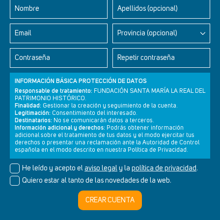
Nombre
Apellidos (opcional)
Email
Provincia (opcional)
Contraseña
Repetir contraseña
INFORMACIÓN BÁSICA PROTECCIÓN DE DATOS
Responsable de tratamiento:
FUNDACIÓN SANTA MARÍA LA REAL DEL
PATRIMONIO HISTÓRICO.
Finalidad:
Gestionar la creación y seguimiento de la cuenta.
Legitimación:
Consentimiento del interesado.
Newsletter
Aviso legal
Política de privacidad
Política de cookies
Destinatarios:
No se comunicarán datos a terceros.
Información adicional y derechos:
Podrás obtener información
adicional sobre el tratamiento de tus datos y el modo ejercitar tus
derechos o presentar una reclamación ante la Autoridad de Control
española en el modo descrito en nuestra Política de Privacidad.
© Cultura+ 2026. Todos los derechos reservados
He leído y acepto el
aviso legal
y la
política de privacidad
.
Diseño web SGM
Quiero estar al tanto de las novedades de la web.
CREAR CUENTA