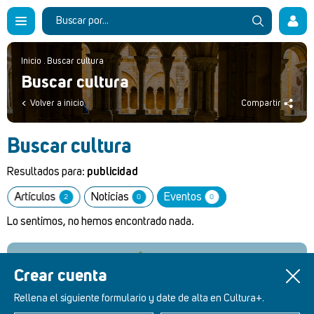
Inicio
.
Buscar cultura
Buscar cultura
Volver a inicio
Compartir
Buscar cultura
Resultados para:
publicidad
Artículos
Noticias
Eventos
2
0
0
Lo sentimos, no hemos encontrado nada.
Crear cuenta
Retablos Renacentistas Este de León
Rellena el siguiente formulario y date de alta en Cultura+.