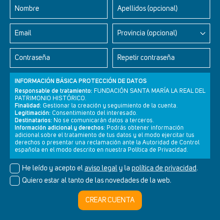
Nombre
Apellidos (opcional)
Email
Provincia (opcional)
Contraseña
Repetir contraseña
INFORMACIÓN BÁSICA PROTECCIÓN DE DATOS
Responsable de tratamiento:
FUNDACIÓN SANTA MARÍA LA REAL DEL
PATRIMONIO HISTÓRICO.
Finalidad:
Gestionar la creación y seguimiento de la cuenta.
Legitimación:
Consentimiento del interesado.
Newsletter
Aviso legal
Política de privacidad
Política de cookies
Destinatarios:
No se comunicarán datos a terceros.
Información adicional y derechos:
Podrás obtener información
adicional sobre el tratamiento de tus datos y el modo ejercitar tus
derechos o presentar una reclamación ante la Autoridad de Control
española en el modo descrito en nuestra Política de Privacidad.
© Cultura+ 2026. Todos los derechos reservados
He leído y acepto el
aviso legal
y la
política de privacidad
.
Diseño web SGM
Quiero estar al tanto de las novedades de la web.
CREAR CUENTA