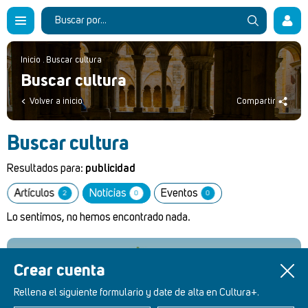
Inicio
.
Buscar cultura
Buscar cultura
Volver a inicio
Compartir
Buscar cultura
Resultados para:
publicidad
Artículos
Noticias
Eventos
2
0
0
Lo sentimos, no hemos encontrado nada.
Crear cuenta
Retablos Renacentistas Este de León
Rellena el siguiente formulario y date de alta en Cultura+.