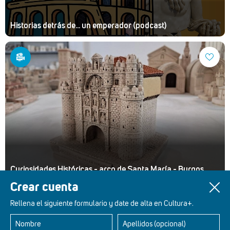
Historias detrás de... un emperador (podcast)
Curiosidades Históricas - arco de Santa María - Burgos
Crear cuenta
Rellena el siguiente formulario y date de alta en Cultura+.
Nombre
Apellidos (opcional)
Retablos Renacentistas Este de León