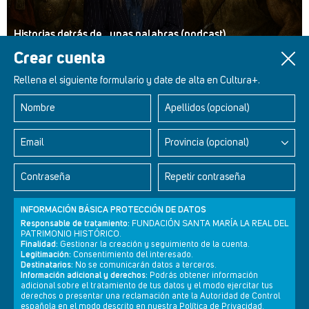
Historias detrás de... unas palabras (podcast)
Crear cuenta
Rellena el siguiente formulario y date de alta en Cultura+.
Nombre
Apellidos (opcional)
Retablos Renacentistas Este de León
Email
Provincia (opcional)
Contraseña
Repetir contraseña
INFORMACIÓN BÁSICA PROTECCIÓN DE DATOS
Responsable de tratamiento:
FUNDACIÓN SANTA MARÍA LA REAL DEL
PATRIMONIO HISTÓRICO.
Finalidad:
Gestionar la creación y seguimiento de la cuenta.
Legitimación:
Consentimiento del interesado.
Destinatarios:
No se comunicarán datos a terceros.
Información adicional y derechos:
Podrás obtener información
adicional sobre el tratamiento de tus datos y el modo ejercitar tus
derechos o presentar una reclamación ante la Autoridad de Control
Newsletter
Aviso legal
Política de privacidad
Política de cookies
española en el modo descrito en nuestra Política de Privacidad.